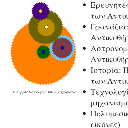
Ερευνητέ
των Αντι
Γρανάζια:
Αντικυθή
Αστρονομί
Αντικυθή
Ιστορία: 
των Αντικ
Τεχνολογί
Ο συρμός της Σελήνης, του Δ. Ζαχαριάδη
μηχανισμό
Πολυμεσικ
εικόνες)