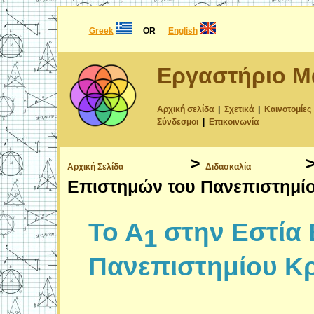
Greek
OR
English
Εργαστήριο Μ
Αρχική σελίδα
|
Σχετικά
|
Καινοτομίες
Σύνδεσμοι
|
Επικοινωνία
>
Αρχική Σελίδα
Διδασκαλία
Επιστημών του Πανεπιστημί
To A
στην Εστία
1
Πανεπιστημίου Κρ