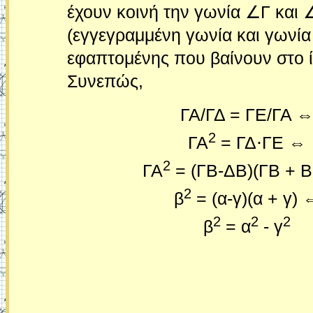
έχουν κοινή την γωνία ∠Γ κα
(εγγεγραμμένη γωνία και γωνία
εφαπτομένης που βαίνουν στο ίδ
Συνεπώς,
ΓΑ/ΓΔ = ΓΕ/ΓΑ 
2
ΓΑ
= ΓΔ⋅ΓΕ ⇔
2
ΓΑ
= (ΓΒ-ΔΒ)(ΓΒ + 
2
β
= (α-γ)(α + γ) 
2
2
2
β
= α
- γ