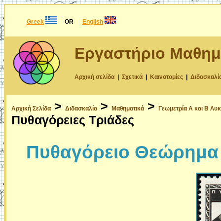
Greek
OR
English
Εργαστήριο Μαθημ
Αρχική σελίδα
|
Σχετικά
|
Καινοτομίες
|
Διδασκαλί
>
>
>
Αρχική Σελίδα
Διδασκαλία
Μαθηματικά
Γεωμετρία Α και Β Λυκ
Πυθαγόρειες Τριάδες
Πυθαγόρειο Θεώρημα 