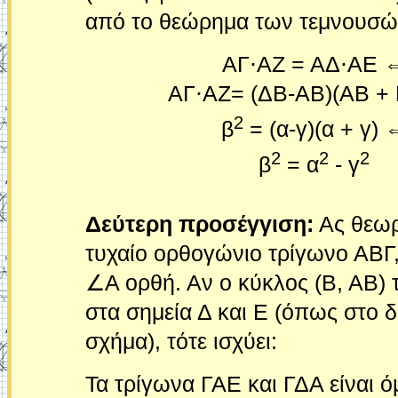
από το θεώρημα των τεμνουσών
ΑΓ⋅ΑΖ = ΑΔ⋅ΑΕ 
ΑΓ⋅ΑΖ= (ΔΒ-ΑΒ)(ΑΒ +
2
β
= (α-γ)(α + γ) 
2
2
2
β
= α
- γ
Δεύτερη προσέγγιση:
Ας θεωρ
τυχαίο ορθογώνιο τρίγωνο ΑΒΓ,
∠Α ορθή. Αν ο κύκλος (Β, ΑΒ) τ
στα σημεία Δ και Ε (όπως στο 
σχήμα), τότε ισχύει:
Τα τρίγωνα ΓΑΕ και ΓΔΑ είναι ό