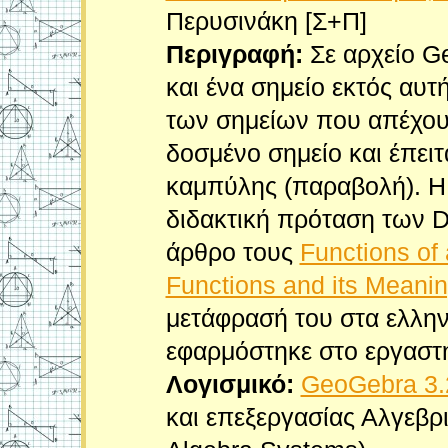
Περυσινάκη [Σ+Π]
Περιγραφή:
Σε αρχείο G
και ένα σημείο εκτός αυ
των σημείων που απέχουν
δοσμένο σημείο και έπειτ
καμπύλης (παραβολή). Η
διδακτική πρόταση των D
άρθρο τους
Functions of 
Functions and its Meanin
μετάφρασή του στα ελλην
εφαρμόστηκε στο εργαστή
Λογισμικό:
GeoGebra 3.
και επεξεργασίας Αλγεβ