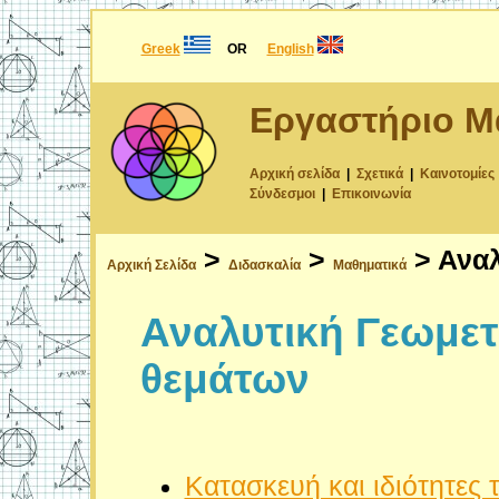
Greek
OR
English
Εργαστήριο Μ
Αρχική σελίδα
|
Σχετικά
|
Καινοτομίες
Σύνδεσμοι
|
Επικοινωνία
>
>
> Αναλ
Αρχική Σελίδα
Διδασκαλία
Μαθηματικά
Αναλυτική Γεωμετ
θεμάτων
Κατασκευή και ιδιότητες