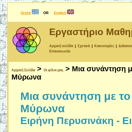
Greek
OR
English
Εργαστήριο Μαθη
Αρχική σελίδα
|
Σχετικά
|
Καινοτομίες
|
Διδασκ
Επικοινωνία
>
> Μια συνάντηση με
Αρχική Σελίδα
Οι φίλοι μας
Μύρωνα
Μια συνάντηση με το
Μύρωνα
Ειρήνη Περυσινάκη - 