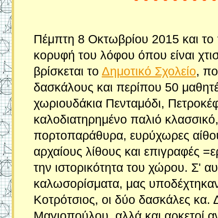
Πέμπτη 8 Οκτωβρίου 2015 και το 
κορυφή του λόφου όπου είναι χτι
βρίσκεται το
Δημοτικό Σχολείο
, π
δασκάλους και περίπου 50 μαθητέ
χωριουδάκια Πενταμόδι, Πετροκέφα
καλοδιατηρημένο παλιό κλασσικό,
πορτοπαράθυρα, ευρύχωρες αίθου
αρχαίους λίθους και επιγραφές =ε
την ιστορικότητα του χώρου. Σ' α
καλωσορίσματα, μας υποδέχτηκαν 
Κοτρότσιος, οι δύο δασκάλες κα.
Μαγιοπούλου, αλλά και αρκετοί α