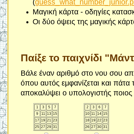
(
guess_what_number_junior.p
Μαγική κάρτα - οδηγίες κατασ
Οι δύο όψεις της μαγικής κάρτ
Παίξε το παιχνίδι "Μάν
Βάλε έναν αριθμό στο νου σου από
όπου αυτός εμφανίζεται και πάτα 
αποκαλύψει ο υπολογιστής ποιος 
1
3
5
7
2
3
6
7
9
11
13
15
10
11
14
15
17
19
21
23
18
19
22
23
25
27
29
31
26
27
30
31