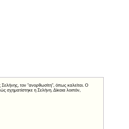
ς Σελήνης, τον "ανορθωσίτη", όπως καλείται. Ο
ώς σχηματίστηκε η Σελήνη. Δίκαια λοιπόν,