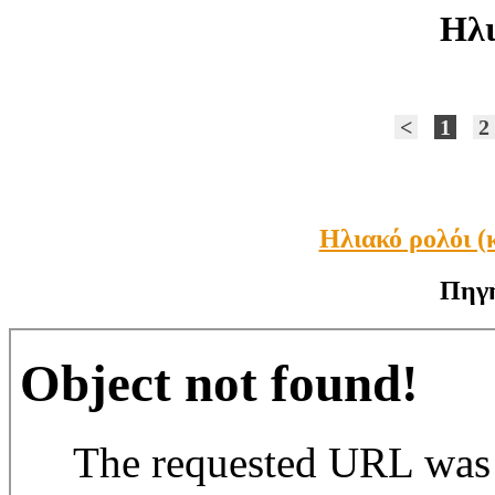
Ηλι
<
1
2
Ηλιακό ρολόι (
Πηγ