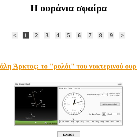
Η ουράνια σφαίρα
<
1
2
3
4
5
6
7
8
9
>
λη Άρκτος: το "ρολόι" του νυκτερινού ου